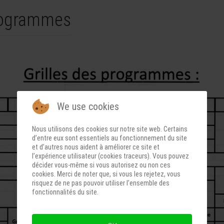
programmes
We use cookies
Nous utilisons des cookies sur notre site web. Certains
d’entre eux sont essentiels au fonctionnement du site
et d’autres nous aident à améliorer ce site et
l’expérience utilisateur (cookies traceurs). Vous pouvez
décider vous-même si vous autorisez ou non ces
cookies. Merci de noter que, si vous les rejetez, vous
risquez de ne pas pouvoir utiliser l’ensemble des
fonctionnalités du site.