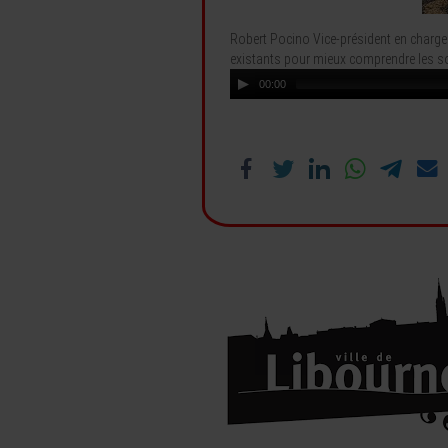
Robert Pocino Vice-président en charge 
existants pour mieux comprendre les solu
00:00