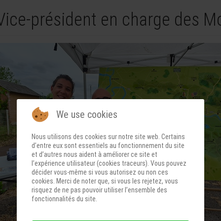
Vice-président en charge des Mo
We use cookies
Nous utilisons des cookies sur notre site web. Certains
d’entre eux sont essentiels au fonctionnement du site
et d’autres nous aident à améliorer ce site et
l’expérience utilisateur (cookies traceurs). Vous pouvez
décider vous-même si vous autorisez ou non ces
cookies. Merci de noter que, si vous les rejetez, vous
risquez de ne pas pouvoir utiliser l’ensemble des
fonctionnalités du site.