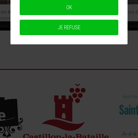
OK
des Mobilités,Rencontre au Village des Mobilités ,un point sur les informations du
tions de mobilité disponibles faciliter l’orientation des publics
JE REFUSE